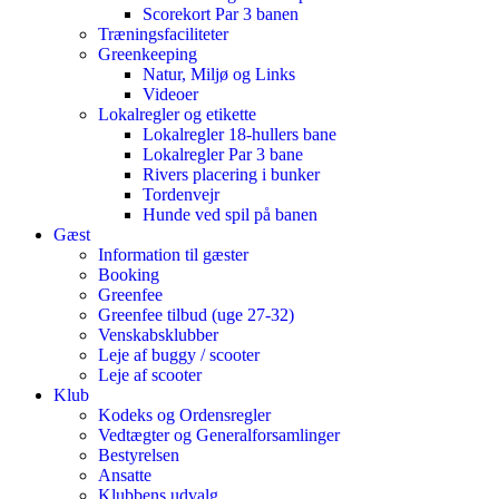
Scorekort Par 3 banen
Træningsfaciliteter
Greenkeeping
Natur, Miljø og Links
Videoer
Lokalregler og etikette
Lokalregler 18-hullers bane
Lokalregler Par 3 bane
Rivers placering i bunker
Tordenvejr
Hunde ved spil på banen
Gæst
Information til gæster
Booking
Greenfee
Greenfee tilbud (uge 27-32)
Venskabsklubber
Leje af buggy / scooter
Leje af scooter
Klub
Kodeks og Ordensregler
Vedtægter og Generalforsamlinger
Bestyrelsen
Ansatte
Klubbens udvalg