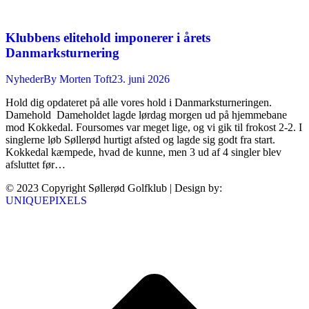
Klubbens elitehold imponerer i årets
Danmarksturnering
Nyheder
By
Morten Toft
23. juni 2026
Hold dig opdateret på alle vores hold i Danmarksturneringen.
Damehold Dameholdet lagde lørdag morgen ud på hjemmebane
mod Kokkedal. Foursomes var meget lige, og vi gik til frokost 2-2. I
singlerne løb Søllerød hurtigt afsted og lagde sig godt fra start.
Kokkedal kæmpede, hvad de kunne, men 3 ud af 4 singler blev
afsluttet før…
© 2023 Copyright Søllerød Golfklub | Design by:
UNIQUEPIXELS