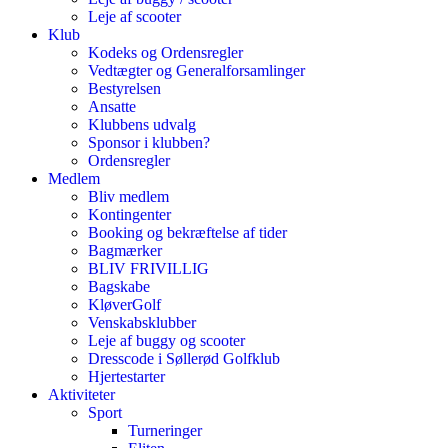
Leje af scooter
Klub
Kodeks og Ordensregler
Vedtægter og Generalforsamlinger
Bestyrelsen
Ansatte
Klubbens udvalg
Sponsor i klubben?
Ordensregler
Medlem
Bliv medlem
Kontingenter
Booking og bekræftelse af tider
Bagmærker
BLIV FRIVILLIG
Bagskabe
KløverGolf
Venskabsklubber
Leje af buggy og scooter
Dresscode i Søllerød Golfklub
Hjertestarter
Aktiviteter
Sport
Turneringer