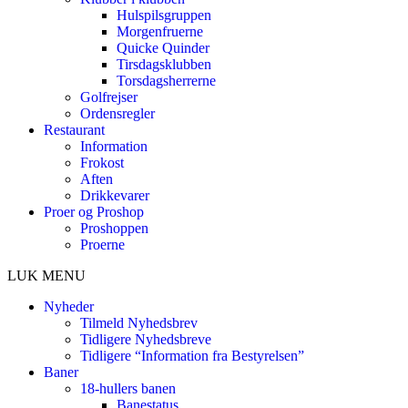
Hulspilsgruppen
Morgenfruerne
Quicke Quinder
Tirsdagsklubben
Torsdagsherrerne
Golfrejser
Ordensregler
Restaurant
Information
Frokost
Aften
Drikkevarer
Proer og Proshop
Proshoppen
Proerne
LUK MENU
Nyheder
Tilmeld Nyhedsbrev
Tidligere Nyhedsbreve
Tidligere “Information fra Bestyrelsen”
Baner
18-hullers banen
Banestatus