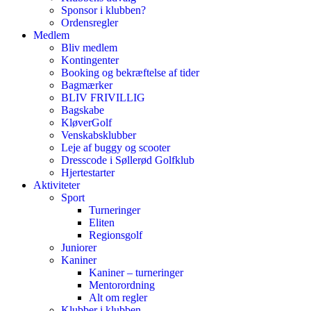
Sponsor i klubben?
Ordensregler
Medlem
Bliv medlem
Kontingenter
Booking og bekræftelse af tider
Bagmærker
BLIV FRIVILLIG
Bagskabe
KløverGolf
Venskabsklubber
Leje af buggy og scooter
Dresscode i Søllerød Golfklub
Hjertestarter
Aktiviteter
Sport
Turneringer
Eliten
Regionsgolf
Juniorer
Kaniner
Kaniner – turneringer
Mentorordning
Alt om regler
Klubber i klubben