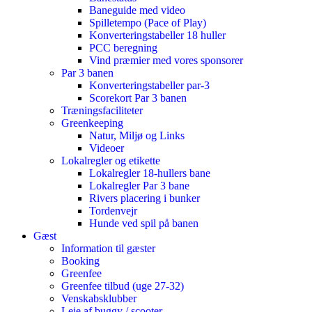
Baneguide med video
Spilletempo (Pace of Play)
Konverteringstabeller 18 huller
PCC beregning
Vind præmier med vores sponsorer
Par 3 banen
Konverteringstabeller par-3
Scorekort Par 3 banen
Træningsfaciliteter
Greenkeeping
Natur, Miljø og Links
Videoer
Lokalregler og etikette
Lokalregler 18-hullers bane
Lokalregler Par 3 bane
Rivers placering i bunker
Tordenvejr
Hunde ved spil på banen
Gæst
Information til gæster
Booking
Greenfee
Greenfee tilbud (uge 27-32)
Venskabsklubber
Leje af buggy / scooter