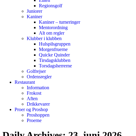
Eliten
Regionsgolf
Juniorer
Kaniner
Kaniner – turneringer
Mentorordning
Alt om regler
Klubber i klubben
Hulspilsgruppen
Morgenfruerne
Quicke Quinder
Tirsdagsklubben
Torsdagsherrerne
Golfrejser
Ordensregler
Restaurant
Information
Frokost
Aften
Drikkevarer
Proer og Proshop
Proshoppen
Proerne
Daily Archives:
23. juni 2026