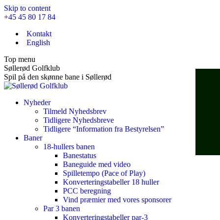
Skip to content
+45 45 80 17 84
Kontakt
English
Top menu
Søllerød Golfklub
Spil på den skønne bane i Søllerød
Nyheder
Tilmeld Nyhedsbrev
Tidligere Nyhedsbreve
Tidligere “Information fra Bestyrelsen”
Baner
18-hullers banen
Banestatus
Baneguide med video
Spilletempo (Pace of Play)
Konverteringstabeller 18 huller
PCC beregning
Vind præmier med vores sponsorer
Par 3 banen
Konverteringstabeller par-3