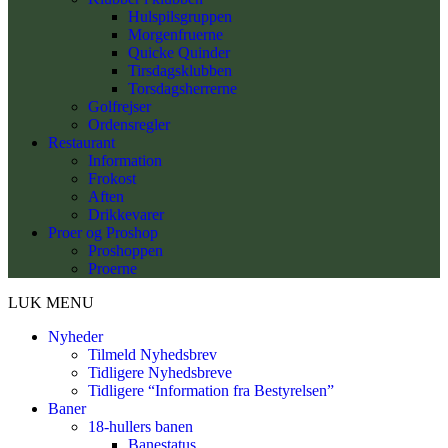
Hulspilsgruppen
Morgenfruerne
Quicke Quinder
Tirsdagsklubben
Torsdagsherrerne
Golfrejser
Ordensregler
Restaurant
Information
Frokost
Aften
Drikkevarer
Proer og Proshop
Proshoppen
Proerne
LUK MENU
Nyheder
Tilmeld Nyhedsbrev
Tidligere Nyhedsbreve
Tidligere “Information fra Bestyrelsen”
Baner
18-hullers banen
Banestatus