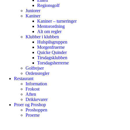
Eliten
Regionsgolf
Juniorer
Kaniner
Kaniner – turneringer
Mentorordning
Alt om regler
Klubber i klubben
Hulspilsgruppen
Morgenfruerne
Quicke Quinder
Tirsdagsklubben
Torsdagsherrerne
Golfrejser
Ordensregler
Restaurant
Information
Frokost
Aften
Drikkevarer
Proer og Proshop
Proshoppen
Proerne