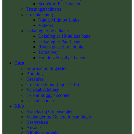
Scorekort Par 3 banen
Træningsfaciliteter
Greenkeeping
Natur, Miljø og Links
Videoer
Lokalregler og etikette
Lokalregler 18-hullers bane
Lokalregler Par 3 bane
Rivers placering i bunker
Tordenvejr
Hunde ved spil på banen
Gæst
Information til gæster
Booking
Greenfee
Greenfee tilbud (uge 27-32)
Venskabsklubber
Leje af buggy / scooter
Leje af scooter
Klub
Kodeks og Ordensregler
Vedtægter og Generalforsamlinger
Bestyrelsen
Ansatte
Klubbens udvalg