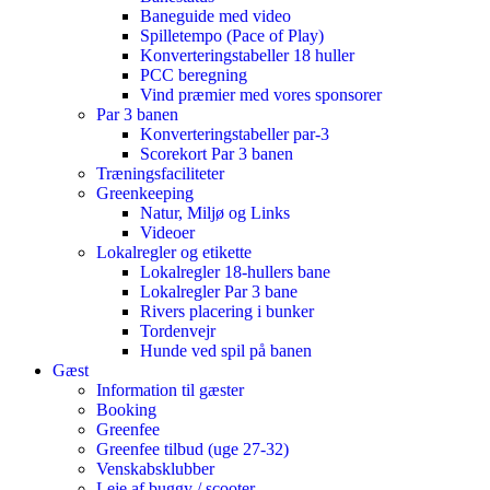
Baneguide med video
Spilletempo (Pace of Play)
Konverteringstabeller 18 huller
PCC beregning
Vind præmier med vores sponsorer
Par 3 banen
Konverteringstabeller par-3
Scorekort Par 3 banen
Træningsfaciliteter
Greenkeeping
Natur, Miljø og Links
Videoer
Lokalregler og etikette
Lokalregler 18-hullers bane
Lokalregler Par 3 bane
Rivers placering i bunker
Tordenvejr
Hunde ved spil på banen
Gæst
Information til gæster
Booking
Greenfee
Greenfee tilbud (uge 27-32)
Venskabsklubber
Leje af buggy / scooter