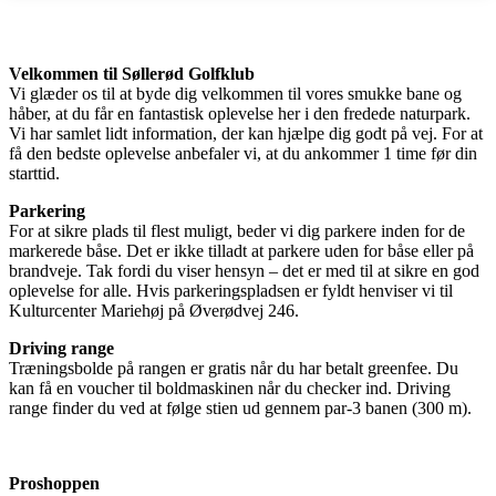
Velkommen til Søllerød Golfklub
Vi glæder os til at byde dig velkommen til vores smukke bane og
håber, at du får en fantastisk oplevelse her i den fredede naturpark.
Vi har samlet lidt information, der kan hjælpe dig godt på vej. For at
få den bedste oplevelse anbefaler vi, at du ankommer 1 time før din
starttid.
Parkering
For at sikre plads til flest muligt, beder vi dig parkere inden for de
markerede båse. Det er ikke tilladt at parkere uden for båse eller på
brandveje. Tak fordi du viser hensyn – det er med til at sikre en god
oplevelse for alle. Hvis parkeringspladsen er fyldt henviser vi til
Kulturcenter Mariehøj på Øverødvej 246.
Driving range
Træningsbolde på rangen er gratis når du har betalt greenfee. Du
kan få en voucher til boldmaskinen når du checker ind. Driving
range finder du ved at følge stien ud gennem par-3 banen (300 m).
Proshoppen