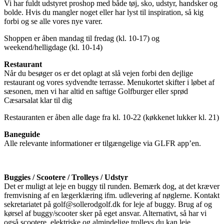
Vi har fuldt udstyret proshop med både tøj, sko, udstyr, handsker og
bolde. Hvis du mangler noget eller har lyst til inspiration, så kig
forbi og se alle vores nye varer.
Shoppen er åben mandag til fredag (kl. 10-17) og
weekend/helligdage (kl. 10-14)
Restaurant
Når du besøger os er det oplagt at slå vejen forbi den dejlige
restaurant og vores sydvendte terrasse. Menukortet skifter i løbet af
sæsonen, men vi har altid en saftige Golfburger eller sprød
Cæsarsalat klar til dig
Restauranten er åben alle dage fra kl. 10-22 (køkkenet lukker kl. 21)
Baneguide
Alle relevante informationer er tilgængelige via GLFR app’en.
Buggies / Scootere / Trolleys / Udstyr
Det er muligt at leje en buggy til runden. Bemærk dog, at det kræver
fremvisning af en lægerklæring ifm. udlevering af nøglerne. Kontakt
sekretariatet på golf@sollerodgolf.dk for leje af buggy. Brug af og
kørsel af buggy/scooter sker på eget ansvar. Alternativt, så har vi
også scootere, elektriske og almindelige trolleys du kan leje.