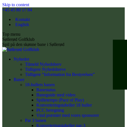
Skip to content
+45 45 80 17 84
Kontakt
English
Top menu
Søllerød Golfklub
Spil på den skønne bane i Søllerød
Nyheder
Tilmeld Nyhedsbrev
Tidligere Nyhedsbreve
Tidligere “Information fra Bestyrelsen”
Baner
18-hullers banen
Banestatus
Baneguide med video
Spilletempo (Pace of Play)
Konverteringstabeller 18 huller
PCC beregning
Vind præmier med vores sponsorer
Par 3 banen
Konverteringstabeller par-3