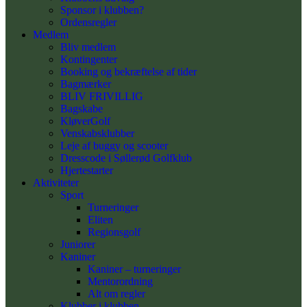
Sponsor i klubben?
Ordensregler
Medlem
Bliv medlem
Kontingenter
Booking og bekræftelse af tider
Bagmærker
BLIV FRIVILLIG
Bagskabe
KløverGolf
Venskabsklubber
Leje af buggy og scooter
Dresscode i Søllerød Golfklub
Hjertestarter
Aktiviteter
Sport
Turneringer
Eliten
Regionsgolf
Juniorer
Kaniner
Kaniner – turneringer
Mentorordning
Alt om regler
Klubber i klubben