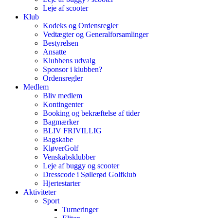
Leje af scooter
Klub
Kodeks og Ordensregler
Vedtægter og Generalforsamlinger
Bestyrelsen
Ansatte
Klubbens udvalg
Sponsor i klubben?
Ordensregler
Medlem
Bliv medlem
Kontingenter
Booking og bekræftelse af tider
Bagmærker
BLIV FRIVILLIG
Bagskabe
KløverGolf
Venskabsklubber
Leje af buggy og scooter
Dresscode i Søllerød Golfklub
Hjertestarter
Aktiviteter
Sport
Turneringer