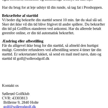
Har du brug for at leje udstyr til din runde, så tag fat i Proshoppen.
Bekræftelse af starttid
Vi beder dig bekræfte din starttid senest 10 min. før du skal slå ud.
Sker det ikke vil din tid blive frigivet til andre spillere. Du bekræfter
din tid på GolfBox-standeren ved ankomst. Har du allerede betalt
greenfee online, er din tid automatisk bekræftet.
Ændring eller afbestilling
Får du alligevel ikke brug for din starttid, så afmeld den hurtigst
muligt. Greenfee refunderes ved afbestilling senest 4 timer før din
starttid. Er sekretariatet lukket, så send en mail med navn, dato og
starttid til golf@sollerodgolf.dk
Kontakt os
Søllerød Golfklub
CVR: 43303813
Brillerne 9, 2840 Holte
golf@sollerodgolf.dk