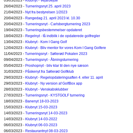
03/05/2023 -
Klubnyt - Vejarbejde
26/04/2023 -
Turneringsnyt 25. april 2023
21/04/2023 -
Nyt fra bestyrelsen 1/2023
20/04/2023 -
Rangedag 21. april 2023 kl. 10.30
20/04/2023 -
Turneringsnyt - Carlsbergturnering 2023
19/04/2023 -
Turneringsbestemmelser opdateret
18/04/2023 -
Regelnyt - få indblik i de opdaterede golfregler
13/04/2023 -
Klubnyt - Kom I Gang Golf
12/04/2023 -
Klubnyt - Bliv mentor for vores Kom I Gang Golfere
11/04/2023 -
Turneringsnyt - Søllerød Pokalen 2023
09/04/2023 -
Turneringsnyt - Åbningsturnering
05/04/2023 -
Proshopnyt - bliv klar til den nye sæson
31/03/2023 -
Påskenyt fra Søllerød Golfklub
29/03/2023 -
Klubnyt - Regelopdateringsaften 4. eller 11. april
29/03/2023 -
Klubnyt - Ny version af GolfBox app
28/03/2023 -
Klubnyt - Venskabsklubber
27/03/2023 -
Turneringsnyt - KYSTGOLF turnering
18/03/2023 -
Banenyt 18-03-2023
15/03/2023 -
Klubnyt 15-03-2023
14/03/2023 -
Turneringsnyt 14-03-2023
14/03/2023 -
Klubnyt 14-03-2022
06/03/2023 -
Klubnyt 06-03-2023
06/03/2023 -
Restaurantnyt 08-03-2023