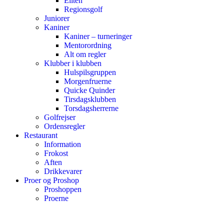
Eliten
Regionsgolf
Juniorer
Kaniner
Kaniner – turneringer
Mentorordning
Alt om regler
Klubber i klubben
Hulspilsgruppen
Morgenfruerne
Quicke Quinder
Tirsdagsklubben
Torsdagsherrerne
Golfrejser
Ordensregler
Restaurant
Information
Frokost
Aften
Drikkevarer
Proer og Proshop
Proshoppen
Proerne