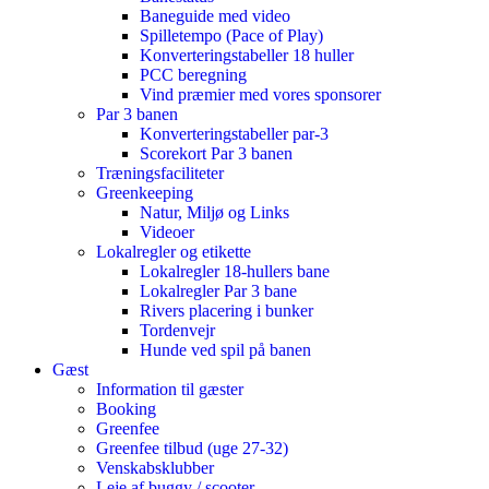
Baneguide med video
Spilletempo (Pace of Play)
Konverteringstabeller 18 huller
PCC beregning
Vind præmier med vores sponsorer
Par 3 banen
Konverteringstabeller par-3
Scorekort Par 3 banen
Træningsfaciliteter
Greenkeeping
Natur, Miljø og Links
Videoer
Lokalregler og etikette
Lokalregler 18-hullers bane
Lokalregler Par 3 bane
Rivers placering i bunker
Tordenvejr
Hunde ved spil på banen
Gæst
Information til gæster
Booking
Greenfee
Greenfee tilbud (uge 27-32)
Venskabsklubber
Leje af buggy / scooter