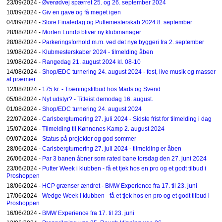
23/09/2024 -
Øverødvej spærret 25. og 26. september 2024
10/09/2024 -
Giv en gave og få meget igen
04/09/2024 -
Store Finaledag og Puttemesterskab 2024 8. september
28/08/2024 -
Morten Lundø bliver ny klubmanager
28/08/2024 -
Parkeringsforhold m.m. ved det nye byggeri fra 2. september
19/08/2024 -
Klubmesterskaber 2024 - tilmelding åben
19/08/2024 -
Rangedag 21. august 2024 kl. 08-10
14/08/2024 -
Shop/EDC turnering 24. august 2024 - fest, live musik og masser
af præmier
12/08/2024 -
175 kr. - Træningstilbud hos Mads og Svend
05/08/2024 -
Nyt udstyr? - Titleist demodag 16. august.
01/08/2024 -
Shop/EDC turnering 24. august 2024
22/07/2024 -
Carlsbergturnering 27. juli 2024 - Sidste frist for tilmelding i dag
15/07/2024 -
Tilmelding til Kønnenes Kamp 2. august 2024
09/07/2024 -
Status på projekter og god sommer
28/06/2024 -
Carlsbergturnering 27. juli 2024 - tilmelding er åben
26/06/2024 -
Par 3 banen åbner som rated bane torsdag den 27. juni 2024
23/06/2024 -
Putter Week i klubben - få et tjek hos en pro og et godt tilbud i
Proshoppen
18/06/2024 -
HCP grænser ændret - BMW Experience fra 17. til 23. juni
17/06/2024 -
Wedge Week i klubben - få et tjek hos en pro og et godt tilbud i
Proshoppen
16/06/2024 -
BMW Experience fra 17. til 23. juni