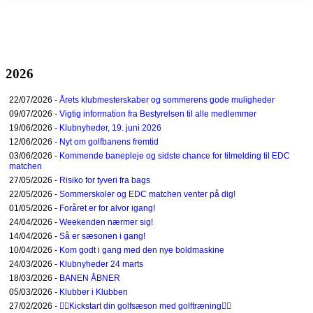
2026
22/07/2026 -
Årets klubmesterskaber og sommerens gode muligheder
09/07/2026 -
Vigtig information fra Bestyrelsen til alle medlemmer
19/06/2026 -
Klubnyheder, 19. juni 2026
12/06/2026 -
Nyt om golfbanens fremtid
03/06/2026 -
Kommende banepleje og sidste chance for tilmelding til EDC
matchen
27/05/2026 -
Risiko for tyveri fra bags
22/05/2026 -
Sommerskoler og EDC matchen venter på dig!
01/05/2026 -
Foråret er for alvor igang!
24/04/2026 -
Weekenden nærmer sig!
14/04/2026 -
Så er sæsonen i gang!
10/04/2026 -
Kom godt i gang med den nye boldmaskine
24/03/2026 -
Klubnyheder 24 marts
18/03/2026 -
BANEN ÅBNER
05/03/2026 -
Klubber i Klubben
27/02/2026 -
🏌️‍♀️Kickstart din golfsæson med golftræning🏌️‍♂️