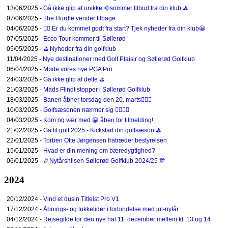
13/06/2025 -
Gå ikke glip af unikke 🌞sommer tilbud fra din klub ⛳
07/06/2025 -
The Hurdle vender tilbage
04/06/2025 -
🏌️‍♀️ Er du kommet godt fra start? Tjek nyheder fra din klub😀
07/05/2025 -
Ecco Tour kommer til Søllerød
05/05/2025 -
⛳ Nyheder fra din golfklub
11/04/2025 -
Nye destinationer med Golf Plaisir og Søllerød Golfklub
06/04/2025 -
Møde vores nye PGA Pro
24/03/2025 -
Gå ikke glip af dette ⛳
21/03/2025 -
Mads Flindt stopper i Søllerød Golfklub
18/03/2025 -
Banen åbner torsdag den 20. marts🏌️‍♂️⛳
10/03/2025 -
Golfsæsonen nærmer sig 🏌️‍♀️🏌️‍♂️
04/03/2025 -
Kom og vær med 😀 åben for tilmelding!
21/02/2025 -
Gå til golf 2025 - Kickstart din golfsæson ⛳
22/01/2025 -
Torben Otte Jørgensen fratræder bestyrelsen
15/01/2025 -
Hvad er din mening om bæredygtighed?
06/01/2025 -
🎉Nytårshilsen Søllerød Golfklub 2024/25 🎊
2024
20/12/2024 -
Vind et dusin Titleist Pro V1
17/12/2024 -
Åbnings- og lukketider i forbindelse med jul-nytår
04/12/2024 -
Rejsegilde for den nye hal 11. december mellem kl. 13 og 14