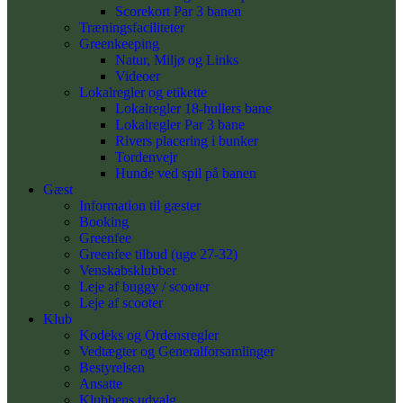
Scorekort Par 3 banen
Træningsfaciliteter
Greenkeeping
Natur, Miljø og Links
Videoer
Lokalregler og etikette
Lokalregler 18-hullers bane
Lokalregler Par 3 bane
Rivers placering i bunker
Tordenvejr
Hunde ved spil på banen
Gæst
Information til gæster
Booking
Greenfee
Greenfee tilbud (uge 27-32)
Venskabsklubber
Leje af buggy / scooter
Leje af scooter
Klub
Kodeks og Ordensregler
Vedtægter og Generalforsamlinger
Bestyrelsen
Ansatte
Klubbens udvalg