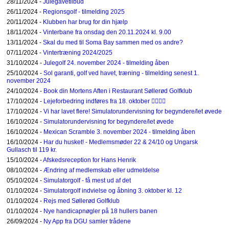
28/11/2024 -
Julegavetilbud
26/11/2024 -
Regionsgolf - tilmelding 2025
20/11/2024 -
Klubben har brug for din hjælp
18/11/2024 -
Vinterbane fra onsdag den 20.11.2024 kl. 9.00
13/11/2024 -
Skal du med til Soma Bay sammen med os andre?
07/11/2024 -
Vintertræning 2024/2025
31/10/2024 -
Julegolf 24. november 2024 - tilmelding åben
25/10/2024 -
Sol garanti, golf ved havet, træning - tilmelding senest 1.
november 2024
24/10/2024 -
Book din Mortens Aften i Restaurant Søllerød Golfklub
17/10/2024 -
Lejeforbedring indføres fra 18. oktober 🏌️‍♀️🏌️‍♂️
17/10/2024 -
Vi har lavet flere! Simulatorundervisning for begyndere/let øvede
16/10/2024 -
Simulatorundervisning for begyndere/let øvede
16/10/2024 -
Mexican Scramble 3. november 2024 - tilmelding åben
16/10/2024 -
Har du husket! - Medlemsmøder 22 & 24/10 og Ungarsk
Gullasch til 119 kr.
15/10/2024 -
Afskedsreception for Hans Henrik
08/10/2024 -
Ændring af medlemskab eller udmeldelse
05/10/2024 -
Simulatorgolf - få mest ud af det
01/10/2024 -
Simulatorgolf indvielse og åbning 3. oktober kl. 12
01/10/2024 -
Rejs med Søllerød Golfklub
01/10/2024 -
Nye handicapnøgler på 18 hullers banen
26/09/2024 -
Ny App fra DGU samler trådene