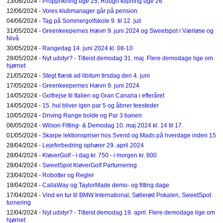
13/06/2024 -
Propprikning uge 25, Rough klipning uge 26
12/06/2024 -
Vores klubmanager går på pension
04/06/2024 -
Tag på Sommergolfskole 9. til 12. juli
31/05/2024 -
Greenkeepernes Hævn 9. juni 2024 og Sweetspot i Værløse og
Nivå
30/05/2024 -
Rangedag 14. juni 2024 kl. 08-10
28/05/2024 -
Nyt udstyr? - Titleist demodag 31. maj. Flere demodage lige om
hjørnet
21/05/2024 -
Stegt flæsk ad libitum tirsdag den 4. juni
17/05/2024 -
Greenkeepernes Hævn 9. juni 2024
14/05/2024 -
Golfrejse til Italien og Gran Canaria i efteråret
14/05/2024 -
15. hul bliver igen par 5 og åbner teesteder
10/05/2024 -
Driving Range bolde og Par 3 banen
06/05/2024 -
Wilson Fitting- & Demodag 10. maj 2024 kl. 14 til 17.
01/05/2024 -
Skarpe lektionspriser hos Svend og Mads på hverdage inden 15
28/04/2024 -
Lejeforbedring ophører 29. april 2024
28/04/2024 -
KløverGolf - i dag kr. 750 - i morgen kr. 800
28/04/2024 -
SweetSpot KløverGolf Parturnering
23/04/2024 -
Robotter og Regler
18/04/2024 -
CallaWay og TaylorMade demo- og fitting dage
17/04/2024 -
Vind en tur til BMW International, Søllerød Pokalen, SweetSpot
turnering
12/04/2024 -
Nyt udstyr? - Titleist demodag 19. april. Flere demodage lige om
hjørnet