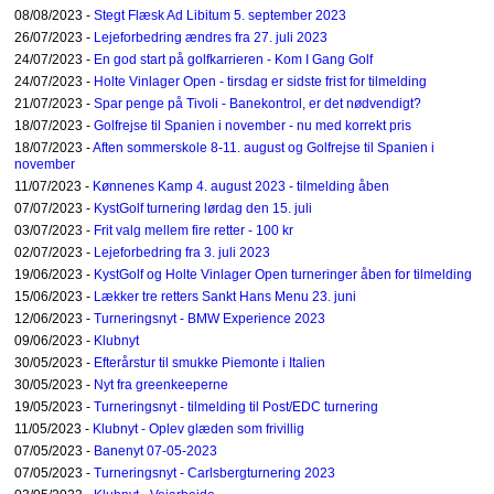
08/08/2023 -
Stegt Flæsk Ad Libitum 5. september 2023
26/07/2023 -
Lejeforbedring ændres fra 27. juli 2023
24/07/2023 -
En god start på golfkarrieren - Kom I Gang Golf
24/07/2023 -
Holte Vinlager Open - tirsdag er sidste frist for tilmelding
21/07/2023 -
Spar penge på Tivoli - Banekontrol, er det nødvendigt?
18/07/2023 -
Golfrejse til Spanien i november - nu med korrekt pris
18/07/2023 -
Aften sommerskole 8-11. august og Golfrejse til Spanien i
november
11/07/2023 -
Kønnenes Kamp 4. august 2023 - tilmelding åben
07/07/2023 -
KystGolf turnering lørdag den 15. juli
03/07/2023 -
Frit valg mellem fire retter - 100 kr
02/07/2023 -
Lejeforbedring fra 3. juli 2023
19/06/2023 -
KystGolf og Holte Vinlager Open turneringer åben for tilmelding
15/06/2023 -
Lækker tre retters Sankt Hans Menu 23. juni
12/06/2023 -
Turneringsnyt - BMW Experience 2023
09/06/2023 -
Klubnyt
30/05/2023 -
Efterårstur til smukke Piemonte i Italien
30/05/2023 -
Nyt fra greenkeeperne
19/05/2023 -
Turneringsnyt - tilmelding til Post/EDC turnering
11/05/2023 -
Klubnyt - Oplev glæden som frivillig
07/05/2023 -
Banenyt 07-05-2023
07/05/2023 -
Turneringsnyt - Carlsbergturnering 2023