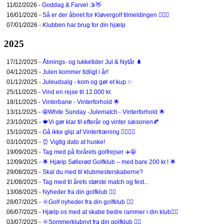
11/02/2026 -
Goddag & Farvel 🫱👋
16/01/2026 -
Så er der åbnet for Kløvergolf tilmeldingen 🏌️‍♀️🤩
07/01/2026 -
Klubben har brug for din hjælp
2025
17/12/2025 -
Åbnings- og lukketider Jul & Nytår 🌲
04/12/2025 -
Julen kommer tidligt i år!
01/12/2025 -
Juleudsalg - kom og gør et kup ✨
25/11/2025 -
Vind en rejse til 12.000 kr.
18/11/2025 -
Vinterbane - Vinterforhold 🌟
13/11/2025 -
🤩White Sunday -Julematch - Vinterforhold 🌟
23/10/2025 -
🍁Vi gør klar til efterår og vinter sæsonen🍂
15/10/2025 -
Gå ikke glip af Vintertræning 🏌️‍♂️🏌️‍♀️
03/10/2025 -
⏰ Vigtig dato at huske!
19/09/2025 -
Tag med på forårets golfrejser ✈️🤩
12/09/2025 -
🌟 Hjælp Søllerød Golfklub – med bare 200 kr.! 🌟
29/08/2025 -
Skal du med til klubmesterskaberne?
21/08/2025 -
Tag med til årets største match og fest...
13/08/2025 -
Nyheder fra din golfklub 🏌️‍♂️
28/07/2025 -
🌞Golf nyheder fra din golfklub 🏌️‍♂️
06/07/2025 -
Hjælp os med at skabe bedre rammer i din klub🏌️‍♂️
03/07/2025 -
🌞Sommerklubnyt fra din golfklub 🏌️‍♂️