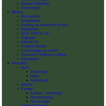
Sponsor i klubben?
Ordensregler
Medlem
Bliv medlem
Kontingenter
Booking og bekræftelse af tider
Bagmærker
BLIV FRIVILLIG
Bagskabe
KløverGolf
Venskabsklubber
Leje af buggy og scooter
Dresscode i Søllerød Golfklub
Hjertestarter
Aktiviteter
Sport
Turneringer
Eliten
Regionsgolf
Juniorer
Kaniner
Kaniner – turneringer
Mentorordning
Alt om regler
Klubber i klubben