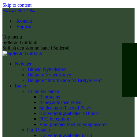
Skip to content
+45 45 80 17 84
Kontakt
English
Top menu
Søllerød Golfklub
Spil på den skønne bane i Søllerød
Nyheder
Tilmeld Nyhedsbrev
Tidligere Nyhedsbreve
Tidligere “Information fra Bestyrelsen”
Baner
18-hullers banen
Banestatus
Baneguide med video
Spilletempo (Pace of Play)
Konverteringstabeller 18 huller
PCC beregning
Vind præmier med vores sponsorer
Par 3 banen
Konverteringstabeller par-3