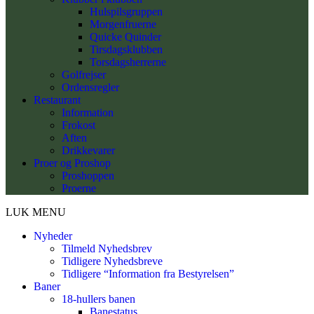
Hulspilsgruppen
Morgenfruerne
Quicke Quinder
Tirsdagsklubben
Torsdagsherrerne
Golfrejser
Ordensregler
Restaurant
Information
Frokost
Aften
Drikkevarer
Proer og Proshop
Proshoppen
Proerne
LUK MENU
Nyheder
Tilmeld Nyhedsbrev
Tidligere Nyhedsbreve
Tidligere “Information fra Bestyrelsen”
Baner
18-hullers banen
Banestatus