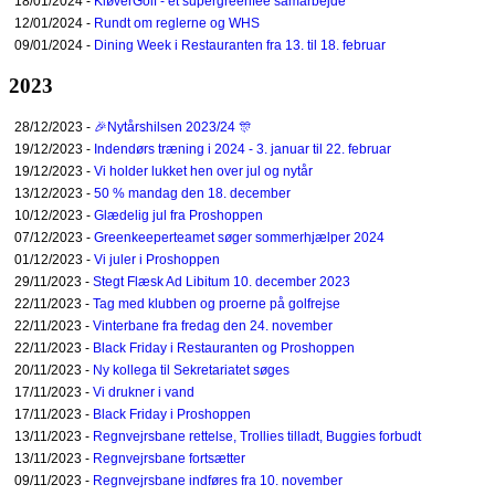
18/01/2024 -
KløverGolf - et supergreenfee samarbejde
12/01/2024 -
Rundt om reglerne og WHS
09/01/2024 -
Dining Week i Restauranten fra 13. til 18. februar
2023
28/12/2023 -
🎉Nytårshilsen 2023/24 🎊
19/12/2023 -
Indendørs træning i 2024 - 3. januar til 22. februar
19/12/2023 -
Vi holder lukket hen over jul og nytår
13/12/2023 -
50 % mandag den 18. december
10/12/2023 -
Glædelig jul fra Proshoppen
07/12/2023 -
Greenkeeperteamet søger sommerhjælper 2024
01/12/2023 -
Vi juler i Proshoppen
29/11/2023 -
Stegt Flæsk Ad Libitum 10. december 2023
22/11/2023 -
Tag med klubben og proerne på golfrejse
22/11/2023 -
Vinterbane fra fredag den 24. november
22/11/2023 -
Black Friday i Restauranten og Proshoppen
20/11/2023 -
Ny kollega til Sekretariatet søges
17/11/2023 -
Vi drukner i vand
17/11/2023 -
Black Friday i Proshoppen
13/11/2023 -
Regnvejrsbane rettelse, Trollies tilladt, Buggies forbudt
13/11/2023 -
Regnvejrsbane fortsætter
09/11/2023 -
Regnvejrsbane indføres fra 10. november