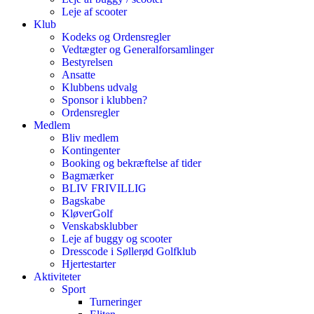
Leje af scooter
Klub
Kodeks og Ordensregler
Vedtægter og Generalforsamlinger
Bestyrelsen
Ansatte
Klubbens udvalg
Sponsor i klubben?
Ordensregler
Medlem
Bliv medlem
Kontingenter
Booking og bekræftelse af tider
Bagmærker
BLIV FRIVILLIG
Bagskabe
KløverGolf
Venskabsklubber
Leje af buggy og scooter
Dresscode i Søllerød Golfklub
Hjertestarter
Aktiviteter
Sport
Turneringer