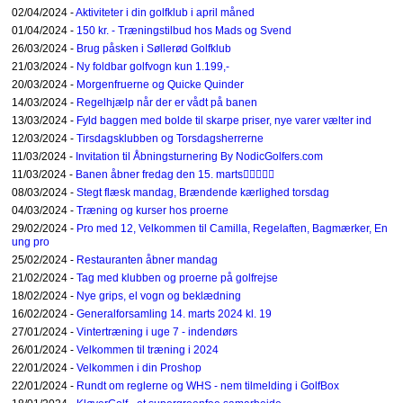
02/04/2024 -
Aktiviteter i din golfklub i april måned
01/04/2024 -
150 kr. - Træningstilbud hos Mads og Svend
26/03/2024 -
Brug påsken i Søllerød Golfklub
21/03/2024 -
Ny foldbar golfvogn kun 1.199,-
20/03/2024 -
Morgenfruerne og Quicke Quinder
14/03/2024 -
Regelhjælp når der er vådt på banen
13/03/2024 -
Fyld baggen med bolde til skarpe priser, nye varer vælter ind
12/03/2024 -
Tirsdagsklubben og Torsdagsherrerne
11/03/2024 -
Invitation til Åbningsturnering By NodicGolfers.com
11/03/2024 -
Banen åbner fredag den 15. marts🏌️‍♂️⛳🏌️‍♀️
08/03/2024 -
Stegt flæsk mandag, Brændende kærlighed torsdag
04/03/2024 -
Træning og kurser hos proerne
29/02/2024 -
Pro med 12, Velkommen til Camilla, Regelaften, Bagmærker, En
ung pro
25/02/2024 -
Restauranten åbner mandag
21/02/2024 -
Tag med klubben og proerne på golfrejse
18/02/2024 -
Nye grips, el vogn og beklædning
16/02/2024 -
Generalforsamling 14. marts 2024 kl. 19
27/01/2024 -
Vintertræning i uge 7 - indendørs
26/01/2024 -
Velkommen til træning i 2024
22/01/2024 -
Velkommen i din Proshop
22/01/2024 -
Rundt om reglerne og WHS - nem tilmelding i GolfBox