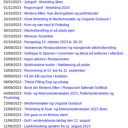
03/11/2023 -
Julegolf - tilmelding åben
01/11/2023 -
Regionsgolf - tilmelding 2024
24/10/2023 -
Mortens Aften, Nye åbningstider og julefrokoster
20/10/2023 -
Husk tilmelding til Medlemsmøde og Ungarsk Gullasch !
10/10/2023 -
Kom og vær med til Puttedag
06/10/2023 -
Alkoholbevilling er på plads igen
02/10/2023 -
Mexican Scramble
02/10/2023 -
Rangedag 10. oktober 2023 kl. 08-10
29/09/2023 -
Vedrørende Restaurationen og manglende alkoholbevilling
23/09/2023 -
Golfrejse til Spanien i november og tilbud på lektioner i efteråret
23/09/2023 -
Ingen alkohol i Restauranten
18/09/2023 -
Boldmaskine kvaler - Nødløsning på plads
10/09/2023 -
Renovering af 15. tee fra 11. september
09/09/2023 -
Få din flåt vaccine i klubben
08/09/2023 -
Titleist Fitting Dag og udsalg
08/09/2023 -
Book din Mortens Aften i Restaurant Søllerød Golfklub
04/09/2023 -
Klub- og Aldersmesterskaber 2023, Puttemesterskaber og
Finaledag
23/08/2023 -
Medlemsmøder og Ungarsk Gullasch
22/08/2023 -
Tilmelding til Klub- og Aldersmesterskaber 2023 åben
22/08/2023 -
Din gave er en formue værd
11/08/2023 -
Golf i verdensklasse lørdag den 12. august
11/08/2023 -
Lejeforbedring ophører fra 11. august 2023