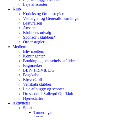
Leje af scooter
Klub
Kodeks og Ordensregler
Vedtægter og Generalforsamlinger
Bestyrelsen
Ansatte
Klubbens udvalg
Sponsor i klubben?
Ordensregler
Medlem
Bliv medlem
Kontingenter
Booking og bekræftelse af tider
Bagmærker
BLIV FRIVILLIG
Bagskabe
KløverGolf
Venskabsklubber
Leje af buggy og scooter
Dresscode i Søllerød Golfklub
Hjertestarter
Aktiviteter
Sport
Turneringer