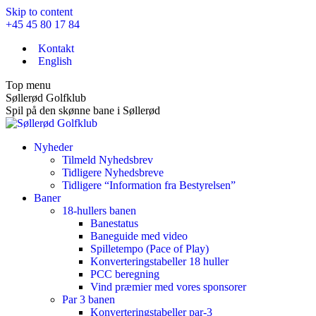
Skip to content
+45 45 80 17 84
Kontakt
English
Top menu
Søllerød Golfklub
Spil på den skønne bane i Søllerød
Nyheder
Tilmeld Nyhedsbrev
Tidligere Nyhedsbreve
Tidligere “Information fra Bestyrelsen”
Baner
18-hullers banen
Banestatus
Baneguide med video
Spilletempo (Pace of Play)
Konverteringstabeller 18 huller
PCC beregning
Vind præmier med vores sponsorer
Par 3 banen
Konverteringstabeller par-3