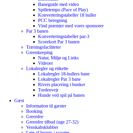
Baneguide med video
Spilletempo (Pace of Play)
Konverteringstabeller 18 huller
PCC beregning
Vind præmier med vores sponsorer
Par 3 banen
Konverteringstabeller par-3
Scorekort Par 3 banen
Træningsfaciliteter
Greenkeeping
Natur, Miljø og Links
Videoer
Lokalregler og etikette
Lokalregler 18-hullers bane
Lokalregler Par 3 bane
Rivers placering i bunker
Tordenvejr
Hunde ved spil på banen
Gæst
Information til gæster
Booking
Greenfee
Greenfee tilbud (uge 27-32)
Venskabsklubber
Leje af buggy / scooter