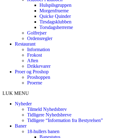
Hulspilsgruppen
Morgenfruerne
Quicke Quinder
Tirsdagsklubben
Torsdagsherrerne
Golfrejser
Ordensregler
Restaurant
Information
Frokost
Aften
Drikkevarer
Proer og Proshop
Proshoppen
Proerne
LUK MENU
Nyheder
Tilmeld Nyhedsbrev
Tidligere Nyhedsbreve
Tidligere “Information fra Bestyrelsen”
Baner
18-hullers banen
Banestatus