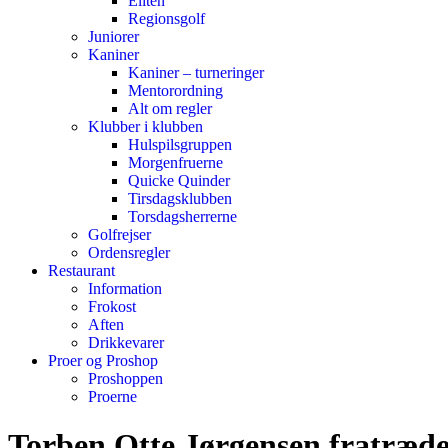
Eliten
Regionsgolf
Juniorer
Kaniner
Kaniner – turneringer
Mentorordning
Alt om regler
Klubber i klubben
Hulspilsgruppen
Morgenfruerne
Quicke Quinder
Tirsdagsklubben
Torsdagsherrerne
Golfrejser
Ordensregler
Restaurant
Information
Frokost
Aften
Drikkevarer
Proer og Proshop
Proshoppen
Proerne
Torben Otte Jørgensen fratræde