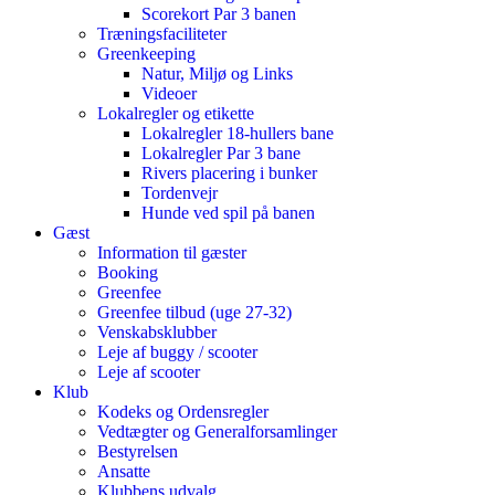
Scorekort Par 3 banen
Træningsfaciliteter
Greenkeeping
Natur, Miljø og Links
Videoer
Lokalregler og etikette
Lokalregler 18-hullers bane
Lokalregler Par 3 bane
Rivers placering i bunker
Tordenvejr
Hunde ved spil på banen
Gæst
Information til gæster
Booking
Greenfee
Greenfee tilbud (uge 27-32)
Venskabsklubber
Leje af buggy / scooter
Leje af scooter
Klub
Kodeks og Ordensregler
Vedtægter og Generalforsamlinger
Bestyrelsen
Ansatte
Klubbens udvalg