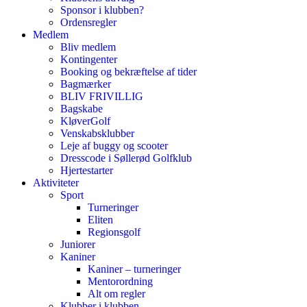
Sponsor i klubben?
Ordensregler
Medlem
Bliv medlem
Kontingenter
Booking og bekræftelse af tider
Bagmærker
BLIV FRIVILLIG
Bagskabe
KløverGolf
Venskabsklubber
Leje af buggy og scooter
Dresscode i Søllerød Golfklub
Hjertestarter
Aktiviteter
Sport
Turneringer
Eliten
Regionsgolf
Juniorer
Kaniner
Kaniner – turneringer
Mentorordning
Alt om regler
Klubber i klubben