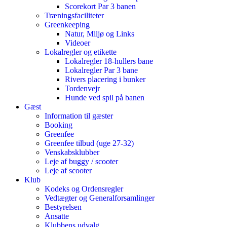
Scorekort Par 3 banen
Træningsfaciliteter
Greenkeeping
Natur, Miljø og Links
Videoer
Lokalregler og etikette
Lokalregler 18-hullers bane
Lokalregler Par 3 bane
Rivers placering i bunker
Tordenvejr
Hunde ved spil på banen
Gæst
Information til gæster
Booking
Greenfee
Greenfee tilbud (uge 27-32)
Venskabsklubber
Leje af buggy / scooter
Leje af scooter
Klub
Kodeks og Ordensregler
Vedtægter og Generalforsamlinger
Bestyrelsen
Ansatte
Klubbens udvalg