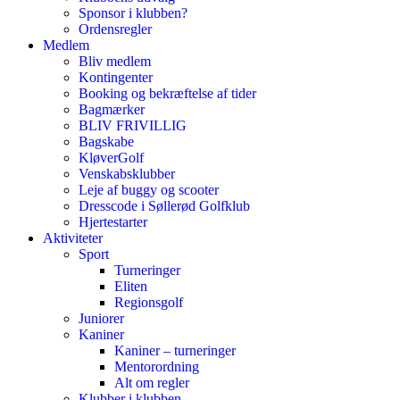
Sponsor i klubben?
Ordensregler
Medlem
Bliv medlem
Kontingenter
Booking og bekræftelse af tider
Bagmærker
BLIV FRIVILLIG
Bagskabe
KløverGolf
Venskabsklubber
Leje af buggy og scooter
Dresscode i Søllerød Golfklub
Hjertestarter
Aktiviteter
Sport
Turneringer
Eliten
Regionsgolf
Juniorer
Kaniner
Kaniner – turneringer
Mentorordning
Alt om regler
Klubber i klubben