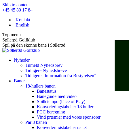
Skip to content
+45 45 80 17 84
Kontakt
English
Top menu
Søllerød Golfklub
Spil på den skønne bane i Søllerød
Nyheder
Tilmeld Nyhedsbrev
Tidligere Nyhedsbreve
Tidligere “Information fra Bestyrelsen”
Baner
18-hullers banen
Banestatus
Baneguide med video
Spilletempo (Pace of Play)
Konverteringstabeller 18 huller
PCC beregning
Vind præmier med vores sponsorer
Par 3 banen
Konverteringstabeller par-3