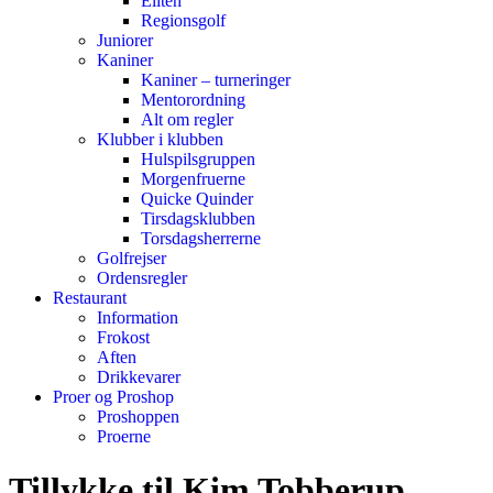
Eliten
Regionsgolf
Juniorer
Kaniner
Kaniner – turneringer
Mentorordning
Alt om regler
Klubber i klubben
Hulspilsgruppen
Morgenfruerne
Quicke Quinder
Tirsdagsklubben
Torsdagsherrerne
Golfrejser
Ordensregler
Restaurant
Information
Frokost
Aften
Drikkevarer
Proer og Proshop
Proshoppen
Proerne
Tillykke til Kim Tobberup