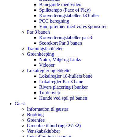
Baneguide med video
Spilletempo (Pace of Play)
Konverteringstabeller 18 huller
PCC beregning
Vind præmier med vores sponsorer
Par 3 banen
Konverteringstabeller par-3
Scorekort Par 3 banen
Træningsfaciliteter
Greenkeeping
Natur, Miljø og Links
Videoer
Lokalregler og etikette
Lokalregler 18-hullers bane
Lokalregler Par 3 bane
Rivers placering i bunker
Tordenvejr
Hunde ved spil på banen
Gæst
Information til gæster
Booking
Greenfee
Greenfee tilbud (uge 27-32)
Venskabsklubber
Leje af buggy / scooter