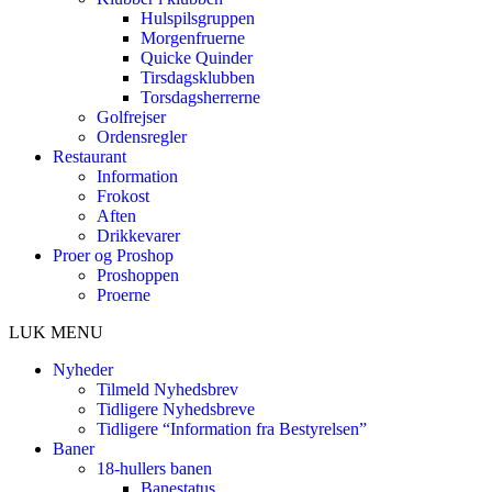
Hulspilsgruppen
Morgenfruerne
Quicke Quinder
Tirsdagsklubben
Torsdagsherrerne
Golfrejser
Ordensregler
Restaurant
Information
Frokost
Aften
Drikkevarer
Proer og Proshop
Proshoppen
Proerne
LUK MENU
Nyheder
Tilmeld Nyhedsbrev
Tidligere Nyhedsbreve
Tidligere “Information fra Bestyrelsen”
Baner
18-hullers banen
Banestatus