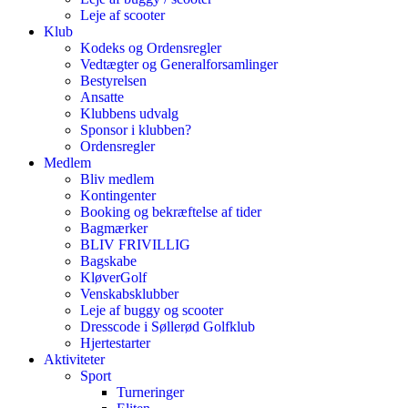
Leje af scooter
Klub
Kodeks og Ordensregler
Vedtægter og Generalforsamlinger
Bestyrelsen
Ansatte
Klubbens udvalg
Sponsor i klubben?
Ordensregler
Medlem
Bliv medlem
Kontingenter
Booking og bekræftelse af tider
Bagmærker
BLIV FRIVILLIG
Bagskabe
KløverGolf
Venskabsklubber
Leje af buggy og scooter
Dresscode i Søllerød Golfklub
Hjertestarter
Aktiviteter
Sport
Turneringer