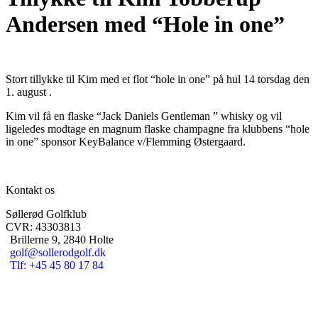
Andersen med “Hole in one”
Stort tillykke til Kim med et flot “hole in one” på hul 14 torsdag den
1. august .
Kim vil få en flaske “Jack Daniels Gentleman ” whisky og vil
ligeledes modtage en magnum flaske champagne fra klubbens “hole
in one” sponsor KeyBalance v/Flemming Østergaard.
Kontakt os
Søllerød Golfklub
CVR: 43303813
Brillerne 9, 2840 Holte
golf@sollerodgolf.dk
Tlf: +45 45 80 17 84