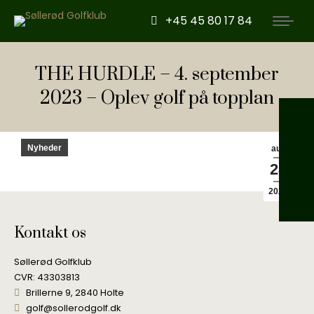
+45 45 80 17 84
THE HURDLE – 4. september
2023 – Oplev golf på topplan
Nyheder
aug
28
2023
Kontakt os
Søllerød Golfklub
CVR: 43303813
Brillerne 9, 2840 Holte
golf@sollerodgolf.dk