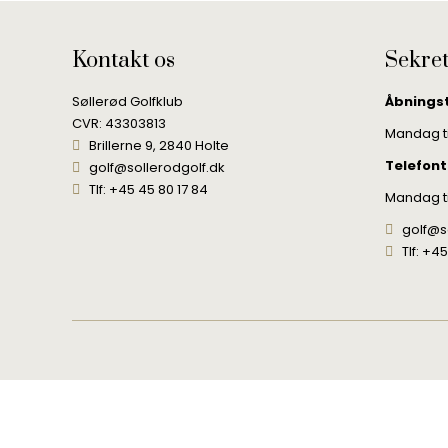
Kontakt os
Sekret
Søllerød Golfklub
Åbnings
CVR: 43303813
Mandag til
Brillerne 9, 2840 Holte
Telefont
golf@sollerodgolf.dk
Tlf: +45 45 80 17 84
Mandag til
golf@s
Tlf: +4