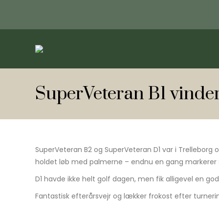
SuperVeteran B1 vinder 
SuperVeteran B2 og SuperVeteran D1 var i Trelleborg og 
holdet løb med palmerne – endnu en gang markerer Sø
D1 havde ikke helt golf dagen, men fik alligevel en god
Fantastisk efterårsvejr og lækker frokost efter turneri