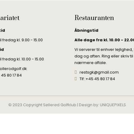
ariatet
Restauranten
tid
Åbningstid
 fredag kl. 9.00 - 15.00
Alle dage fra kl. 10.00 - 22.0
id
Vi serverer til enhver lejlighed
dag og aften. Ring eller skriv til
 fredag kl. 10.00 - 15.00
nærmere aftale.
ollerodgolf.dk
restsgk@gmail.com
5 45 80 17 84
Tlf: +45 45 80 17 84
© 2023 Copyright Søllerød Golfklub | Design by:
UNIQUEPIXELS