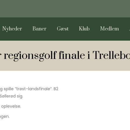
Nyheder
Baner
Gæst
Klub
Medlem
regionsgolf finale i Trelleb
spille “trøst-landsfinale”. B2
llerød sig.
 oplevelse.
ngen.