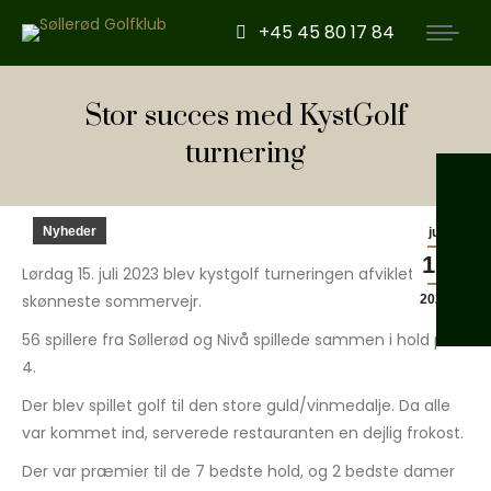
+45 45 80 17 84
Stor succes med KystGolf
turnering
Nyheder
jul
17
Lørdag 15. juli 2023 blev kystgolf turneringen afviklet i det
skønneste sommervejr.
2023
56 spillere fra Søllerød og Nivå spillede sammen i hold på
4.
Der blev spillet golf til den store guld/vinmedalje. Da alle
var kommet ind, serverede restauranten en dejlig frokost.
Der var præmier til de 7 bedste hold, og 2 bedste damer