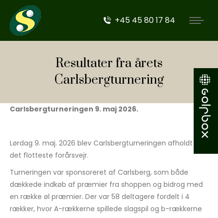
+45 45 80 17 84
Resultater fra årets
Carlsbergturnering
Carlsbergturneringen 9. maj 2026.
Lørdag 9. maj. 2026 blev Carlsbergturneringen afholdt i
det flotteste forårsvejr.
Turneringen var sponsoreret af Carlsberg, som både
dækkede indkøb af præmier fra shoppen og bidrog med
en række øl præmier. Der var 58 deltagere fordelt i 4
rækker, hvor A-rækkerne spillede slagspil og b-rækkerne