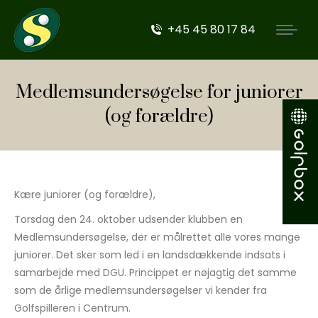
+45 45 80 17 84
Medlemsundersøgelse for juniorer
(og forældre)
Kære juniorer (og forældre),
Torsdag den 24. oktober udsender klubben en
Medlemsundersøgelse, der er målrettet alle vores mange
juniorer. Det sker som led i en landsdækkende indsats i
samarbejde med DGU. Princippet er nøjagtig det samme
som de årlige medlemsundersøgelser vi kender fra
Golfspilleren i Centrum.