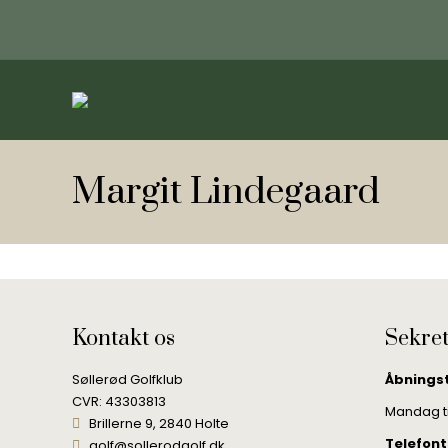
Margit Lindegaard
Kontakt os
Sekret
Søllerød Golfklub
Åbnings
CVR: 43303813
Mandag til
Brillerne 9, 2840 Holte
Telefont
golf@sollerodgolf.dk