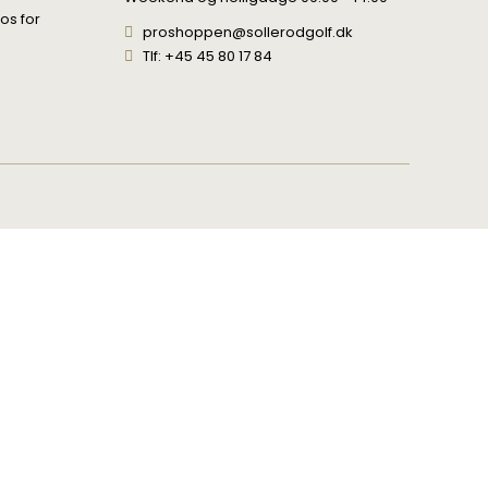
 os for
proshoppen@sollerodgolf.dk
Tlf: +45 45 80 17 84