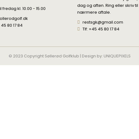
dag og aften. Ring eller skriv til
 fredag kl. 10.00 - 15.00
nærmere aftale.
ollerodgolf.dk
restsgk@gmail.com
5 45 80 17 84
Tlf: +45 45 80 17 84
© 2023 Copyright Søllerød Golfklub | Design by:
UNIQUEPIXELS