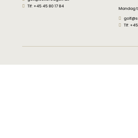
Tlf: +45 45 80 17 84
Mandag til
golf@s
Tlf: +4