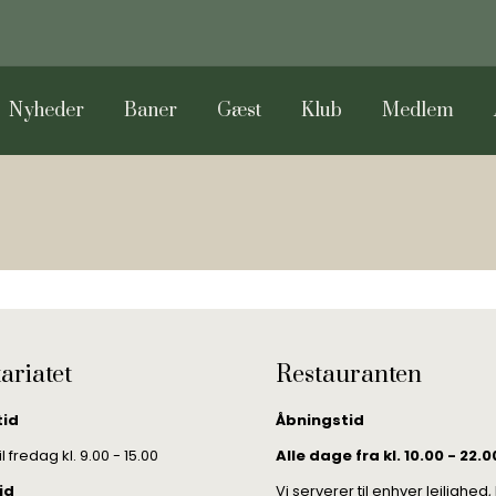
Nyheder
Baner
Gæst
Klub
Medlem
ariatet
Restauranten
tid
Åbningstid
 fredag kl. 9.00 - 15.00
Alle dage fra kl. 10.00 - 22.0
id
Vi serverer til enhver lejlighed