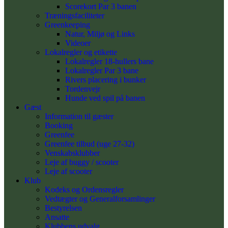
Scorekort Par 3 banen
Træningsfaciliteter
Greenkeeping
Natur, Miljø og Links
Videoer
Lokalregler og etikette
Lokalregler 18-hullers bane
Lokalregler Par 3 bane
Rivers placering i bunker
Tordenvejr
Hunde ved spil på banen
Gæst
Information til gæster
Booking
Greenfee
Greenfee tilbud (uge 27-32)
Venskabsklubber
Leje af buggy / scooter
Leje af scooter
Klub
Kodeks og Ordensregler
Vedtægter og Generalforsamlinger
Bestyrelsen
Ansatte
Klubbens udvalg