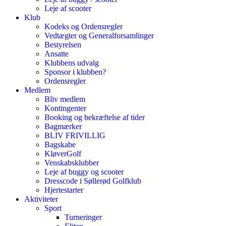
Leje af scooter
Klub
Kodeks og Ordensregler
Vedtægter og Generalforsamlinger
Bestyrelsen
Ansatte
Klubbens udvalg
Sponsor i klubben?
Ordensregler
Medlem
Bliv medlem
Kontingenter
Booking og bekræftelse af tider
Bagmærker
BLIV FRIVILLIG
Bagskabe
KløverGolf
Venskabsklubber
Leje af buggy og scooter
Dresscode i Søllerød Golfklub
Hjertestarter
Aktiviteter
Sport
Turneringer