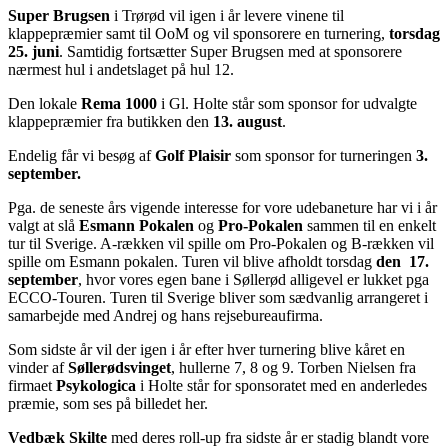
Super Brugsen
i Trørød vil igen i år levere vinene til
klappepræmier samt til OoM og vil sponsorere en turnering,
torsdag
25. juni
. Samtidig fortsætter Super Brugsen med at sponsorere
nærmest hul i andetslaget på hul 12.
Den lokale
Rema 1000
i Gl. Holte står som sponsor for udvalgte
klappepræmier fra butikken den
13. august
.
Endelig får vi besøg af
Golf Plaisir
som sponsor for turneringen
3.
september.
Pga. de seneste års vigende interesse for vore udebaneture har vi i år
valgt at slå
Esmann Pokalen
og
Pro-Pokalen
sammen til en enkelt
tur til Sverige. A-rækken vil spille om Pro-Pokalen og B-rækken vil
spille om Esmann pokalen. Turen vil blive afholdt torsdag
den 17.
september
, hvor vores egen bane i Søllerød alligevel er lukket pga
ECCO-Touren. Turen til Sverige bliver som sædvanlig arrangeret i
samarbejde med Andrej og hans rejsebureaufirma.
Som sidste år vil der igen i år efter hver turnering blive kåret en
vinder af
Søllerødsvinget
, hullerne 7, 8 og 9. Torben Nielsen fra
firmaet
Psykologica
i Holte står for sponsoratet med en anderledes
præmie, som ses på billedet her.
Vedbæk Skilte
med deres roll-up fra sidste år er stadig blandt vore