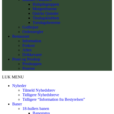
Hulspilsgruppen
Morgenfruerne
Quicke Quinder
Tirsdagsklubben
Torsdagsherrerne
Golfrejser
Ordensregler
Restaurant
Information
Frokost
Aften
Drikkevarer
Proer og Proshop
Proshoppen
Proerne
LUK MENU
Nyheder
Tilmeld Nyhedsbrev
Tidligere Nyhedsbreve
Tidligere “Information fra Bestyrelsen”
Baner
18-hullers banen
Banestatus