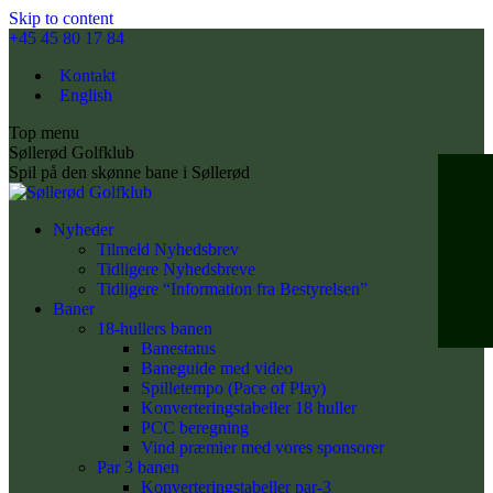
Skip to content
+45 45 80 17 84
Kontakt
English
Top menu
Søllerød Golfklub
Spil på den skønne bane i Søllerød
Nyheder
Tilmeld Nyhedsbrev
Tidligere Nyhedsbreve
Tidligere “Information fra Bestyrelsen”
Baner
18-hullers banen
Banestatus
Baneguide med video
Spilletempo (Pace of Play)
Konverteringstabeller 18 huller
PCC beregning
Vind præmier med vores sponsorer
Par 3 banen
Konverteringstabeller par-3