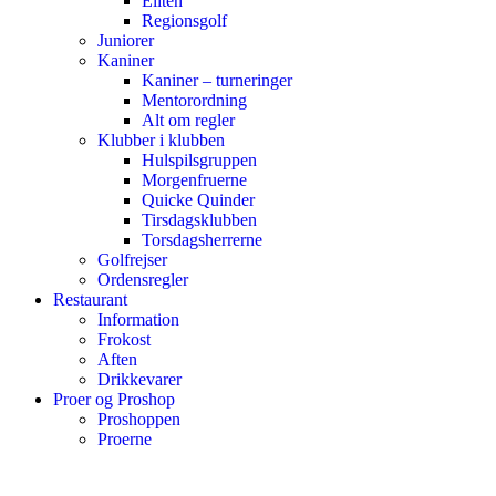
Eliten
Regionsgolf
Juniorer
Kaniner
Kaniner – turneringer
Mentorordning
Alt om regler
Klubber i klubben
Hulspilsgruppen
Morgenfruerne
Quicke Quinder
Tirsdagsklubben
Torsdagsherrerne
Golfrejser
Ordensregler
Restaurant
Information
Frokost
Aften
Drikkevarer
Proer og Proshop
Proshoppen
Proerne