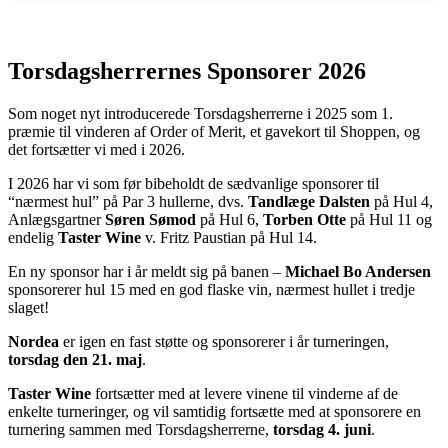
Torsdagsherrernes Sponsorer 2026
Som noget nyt introducerede Torsdagsherrerne i 2025 som 1.
præmie til vinderen af Order of Merit, et gavekort til Shoppen, og
det fortsætter vi med i 2026.
I 2026 har vi som før bibeholdt de sædvanlige sponsorer til
“nærmest hul” på Par 3 hullerne, dvs.
Tandlæge Dalsten
på Hul 4,
Anlægsgartner
Søren Sømod
på Hul 6,
Torben Otte
på Hul 11 og
endelig
Taster Wine
v. Fritz Paustian på Hul 14.
En ny sponsor har i år meldt sig på banen –
Michael Bo Andersen
sponsorerer hul 15 med en god flaske vin, nærmest hullet i tredje
slaget!
Nordea
er igen en fast støtte og sponsorerer i år turneringen,
torsdag den 21. maj
.
Taster Wine
fortsætter med at levere vinene til vinderne af de
enkelte turneringer, og vil samtidig fortsætte med at sponsorere en
turnering sammen med Torsdagsherrerne,
torsdag 4. juni
.