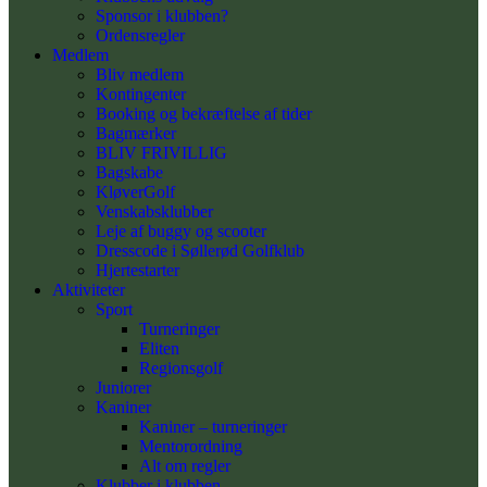
Sponsor i klubben?
Ordensregler
Medlem
Bliv medlem
Kontingenter
Booking og bekræftelse af tider
Bagmærker
BLIV FRIVILLIG
Bagskabe
KløverGolf
Venskabsklubber
Leje af buggy og scooter
Dresscode i Søllerød Golfklub
Hjertestarter
Aktiviteter
Sport
Turneringer
Eliten
Regionsgolf
Juniorer
Kaniner
Kaniner – turneringer
Mentorordning
Alt om regler
Klubber i klubben