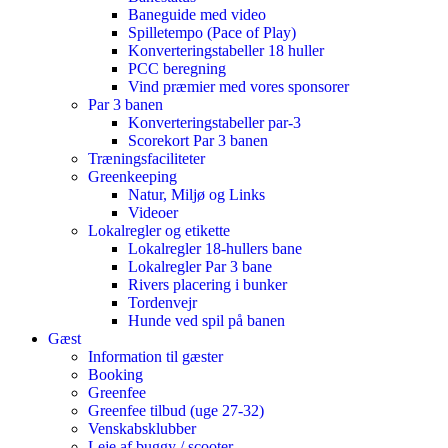
Baneguide med video
Spilletempo (Pace of Play)
Konverteringstabeller 18 huller
PCC beregning
Vind præmier med vores sponsorer
Par 3 banen
Konverteringstabeller par-3
Scorekort Par 3 banen
Træningsfaciliteter
Greenkeeping
Natur, Miljø og Links
Videoer
Lokalregler og etikette
Lokalregler 18-hullers bane
Lokalregler Par 3 bane
Rivers placering i bunker
Tordenvejr
Hunde ved spil på banen
Gæst
Information til gæster
Booking
Greenfee
Greenfee tilbud (uge 27-32)
Venskabsklubber
Leje af buggy / scooter