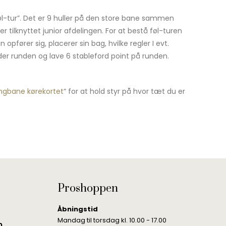
”føl-tur”. Det er 9 huller på den store bane sammen
r tilknyttet junior afdelingen. For at bestå føl-turen
 opfører sig, placerer sin bag, hvilke regler I evt.
der runden og lave 6 stableford point på runden.
angbane kørekortet
” for at hold styr på hvor tæt du er
Proshoppen
Åbningstid
Mandag til torsdag kl. 10.00 - 17.00
0