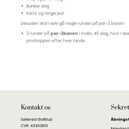
Bunker slag
Korte og lange put
Desuden skal I selv gå nogle runder på par-3 banen:
3 runder på
par-3
banen
i maks. 45 slag, hvor I ska
proshoppen efter hver runde.
Kontakt os
Sekret
Søllerød Golfklub
Åbnings
CVR: 43303813
Mandag til