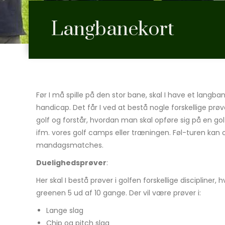
Langbanekort
Før I må spille på den stor bane, skal I have et langban
handicap. Det får I ved at bestå nogle forskellige prøver
golf og forstår, hvordan man skal opføre sig på en go
ifm. vores golf camps eller træningen. Føl-turen kan o
mandagsmatches.
Duelighedsprøver
:
Her skal I bestå prøver i golfen forskellige discipliner, 
greenen 5 ud af 10 gange. Der vil være prøver i:
Lange slag
Chip og pitch slag