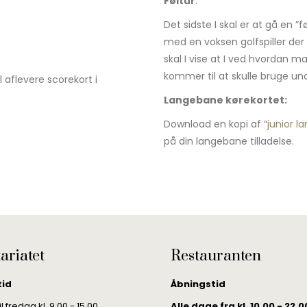
Føltur
:
Det sidste I skal er at gå en 
med en voksen golfspiller der e
skal I vise at I ved hvordan man
kommer til at skulle bruge un
l aflevere scorekort i
Langebane kørekortet:
Download en kopi af “
junior l
på din langebane tilladelse.
ariatet
Restauranten
tid
Åbningstid
 fredag kl. 9.00 - 15.00
Alle dage fra kl. 10.00 - 22.0